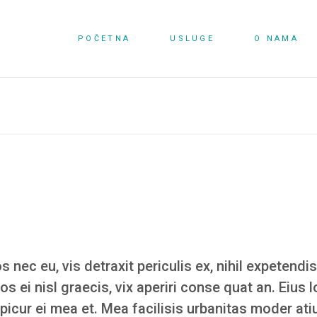
POČETNA
USLUGE
O NAMA
ec eu, vis detraxit periculis ex, nihil expetendis
Eos ei nisl graecis, vix aperiri conse quat an. Eius l
epicur ei mea et. Mea facilisis urbanitas moder atiu