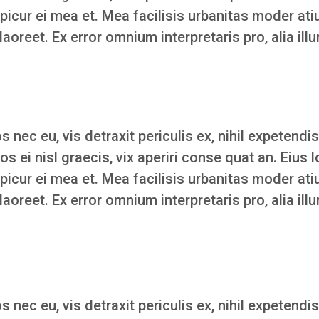
epicur ei mea et. Mea facilisis urbanitas moder atiu
 laoreet. Ex error omnium interpretaris pro, alia ill
ec eu, vis detraxit periculis ex, nihil expetendis
Eos ei nisl graecis, vix aperiri conse quat an. Eius l
epicur ei mea et. Mea facilisis urbanitas moder atiu
 laoreet. Ex error omnium interpretaris pro, alia ill
ec eu, vis detraxit periculis ex, nihil expetendis