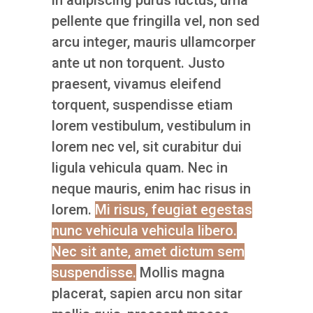
in adipiscing purus luctus, urna
pellente que fringilla vel, non sed
arcu integer, mauris ullamcorper
ante ut non torquent. Justo
praesent, vivamus eleifend
torquent, suspendisse etiam
lorem vestibulum, vestibulum in
lorem nec vel, sit curabitur dui
ligula vehicula quam. Nec in
neque mauris, enim hac risus in
lorem.
Mi risus, feugiat egestas
nunc vehicula vehicula libero.
Nec sit ante, amet dictum sem
suspendisse.
Mollis magna
placerat, sapien arcu non sitar