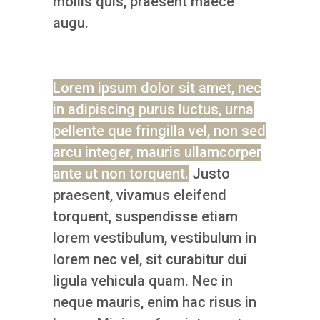
mollis quis, praesent maece
augu.
Lorem ipsum dolor sit amet, nec
in adipiscing purus luctus, urna
pellente que fringilla vel, non sed
arcu integer, mauris ullamcorper
ante ut non torquent.
Justo
praesent, vivamus eleifend
torquent, suspendisse etiam
lorem vestibulum, vestibulum in
lorem nec vel, sit curabitur dui
ligula vehicula quam. Nec in
neque mauris, enim hac risus in