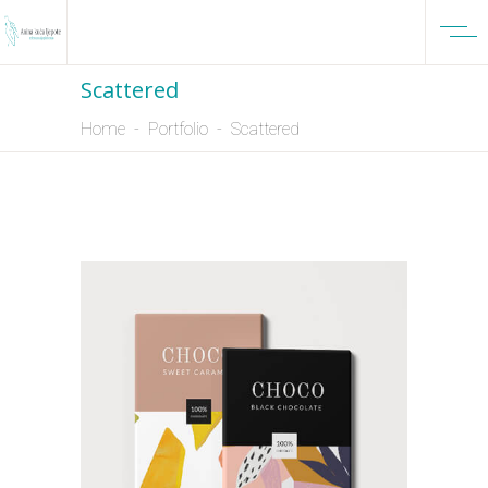
Scattered
Home
-
Portfolio
-
Scattered